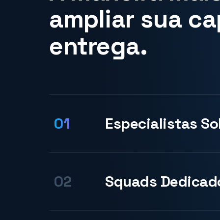
ampliar sua c
entrega.
01
Especialistas S
Especialistas qualificados inte
IA, ERP, CRM, desenvolvimento
02
Squads Dedicad
acelerar projetos e preencher
contratação tradicional.
Times multidisciplinares pront