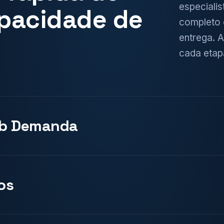
especiali
apacidade de
completo 
entrega. A
cada etap
ob Demanda
grados ao seu time, sob a sua gestão. Tecnologia, dados,
 de software e outras competências críticas para
os
 lacunas estratégicas sem os custos e a demora de uma
os para atuar no seu contexto, utilizando seus