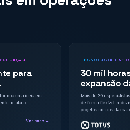
• EDUCAÇÃO
TECNOLOGIA • SET
nte para
30 mil hora
a
expansão d
sformou uma ideia em
Mais de 30 especialista
ento ao aluno.
de forma flexível, reduz
projetos críticos da mai
Ver case →