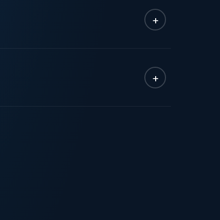
+
+
lock-in