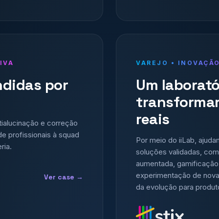
IVA
VAREJO • INOVAÇÃ
ndidas por
Um laborató
transformar
reais
ntialucinação e correção
e profissionais à squad
Por meio do iiLab, ajud
ria.
soluções validadas, combi
aumentada, gamificação 
experimentação de novas 
Ver case →
da evolução para produt