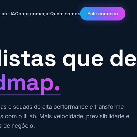
iLab · IA
Como começar
Quem somos
Fale conosco
listas que d
dmap.
tas e squads de alta performance e transforme
is com o iiLab. Mais velocidade, previsibilidade e
s de negócio.