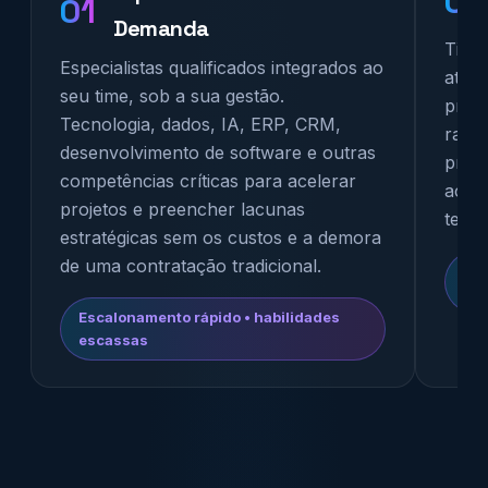
02
01
Demanda
Times
Especialistas qualificados integrados ao
atuar
seu time, sob a sua gestão.
proc
Tecnologia, dados, IA, ERP, CRM,
rapi
desenvolvimento de software e outras
produ
competências críticas para acelerar
acel
projetos e preencher lacunas
temp
estratégicas sem os custos e a demora
de uma contratação tradicional.
Tim
com
Escalonamento rápido • habilidades
escassas