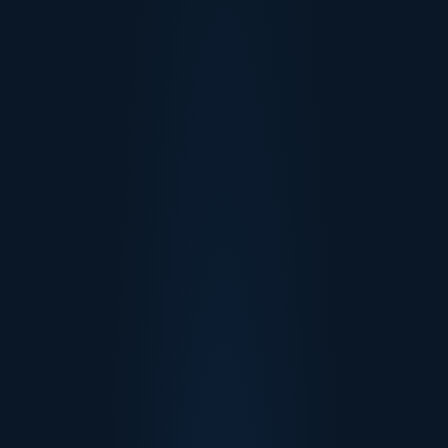
semana
/mês
lock-