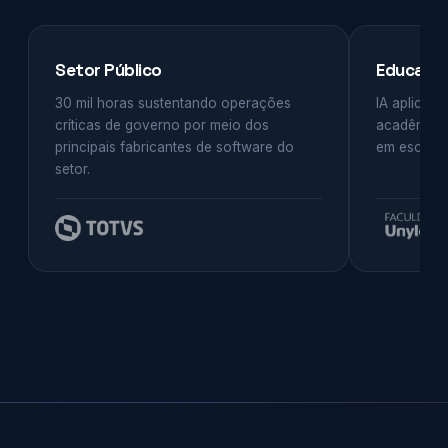
Setor Público
Educação
30 mil horas sustentando operações
IA aplicada
críticas de governo por meio dos
acadêmico
principais fabricantes de software do
em escala.
setor.