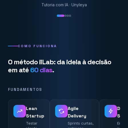
Tutoria com IA · Unyleya
COMO FUNCIONA
O método iiLab: da ideia à decisão
em até
60 dias
.
FUNDAMENTOS
Lean
Agile
Desi
Startup
Delivery
Spri
Testar
Sprints curtas,
Enten