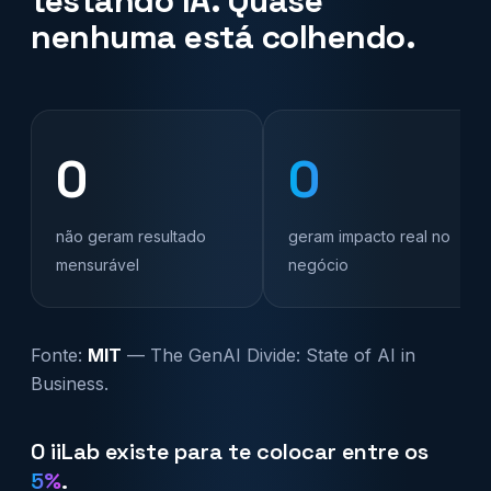
testando IA. Quase
nenhuma está colhendo.
0
0
não geram resultado
geram impacto real no
mensurável
negócio
Fonte:
MIT
— The GenAI Divide: State of AI in
Business.
O iiLab existe para te colocar entre os
5%
.