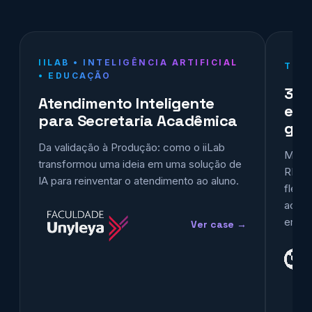
IILAB • INTELIGÊNCIA ARTIFICIAL
TEC
• EDUCAÇÃO
30 
Atendimento Inteligente
exp
para Secretaria Acadêmica
gov
Da validação à Produção: como o iiLab
Mais 
transformou uma ideia em uma solução de
RM, .
IA para reinventar o atendimento ao aluno.
flexí
acele
empre
Ver case →