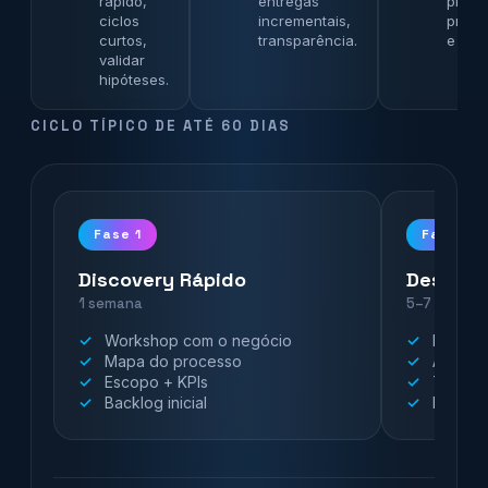
rápido,
entregas
priori
ciclos
incrementais,
protot
curtos,
transparência.
e vali
validar
hipóteses.
CICLO TÍPICO DE ATÉ 60 DIAS
Fase 1
Fase 2
Discovery Rápido
Desenvo
1 semana
5–7 seman
Workshop com o negócio
Protóti
Mapa do processo
Agentes
Escopo + KPIs
Testes 
Backlog inicial
Métrica